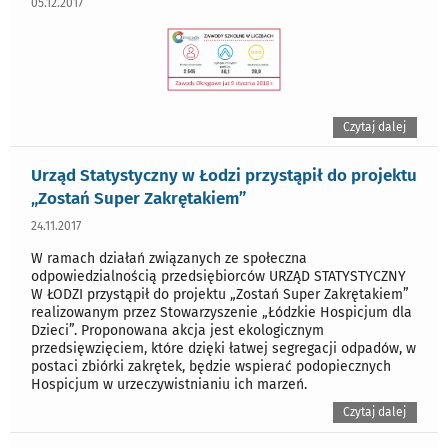
05.12.2017
Czytaj dalej
Urząd Statystyczny w Łodzi przystąpił do projektu
„Zostań Super Zakrętakiem”
24.11.2017
W ramach działań związanych ze społeczna
odpowiedzialnością przedsiębiorców URZĄD STATYSTYCZNY
W ŁODZI przystąpił do projektu „Zostań Super Zakrętakiem”
realizowanym przez Stowarzyszenie „Łódzkie Hospicjum dla
Dzieci”. Proponowana akcja jest ekologicznym
przedsięwzięciem, które dzięki łatwej segregacji odpadów, w
postaci zbiórki zakrętek, będzie wspierać podopiecznych
Hospicjum w urzeczywistnianiu ich marzeń.
Czytaj dalej