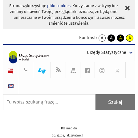
Strona wykorzystuje
pliki cookies
. Korzystanie z witryny bez
zmiany ustawień Twojej przeglądarki oznacza, że będą one
umieszczane w Twoim urządzeniu końcowym. Zawsze możesz
zmienić te ustawienia.
Kontrast:
A
A
A
A
kontrast
kontrast
kontrast
kontra
domyślny
biały
żółty
czarny
Urzędy Statystyczne
tekst
tekst
tekst
na
na
na
czarnym
czarnym
żółtym
Dla mediów
Co, gdzie, jak załatwić?