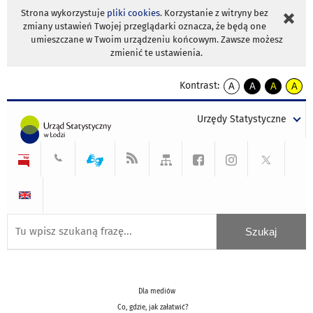
Strona wykorzystuje
pliki cookies
. Korzystanie z witryny bez
zmiany ustawień Twojej przeglądarki oznacza, że będą one
umieszczane w Twoim urządzeniu końcowym. Zawsze możesz
zmienić te ustawienia.
Kontrast:
A
A
A
A
kontrast
kontrast
kontrast
kontra
domyślny
biały
żółty
czarny
Urzędy Statystyczne
tekst
tekst
tekst
na
na
na
czarnym
czarnym
żółtym
Dla mediów
Co, gdzie, jak załatwić?