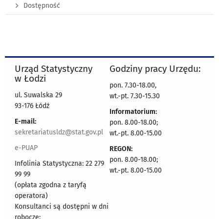
Dostępność
Urząd Statystyczny
Godziny pracy Urzędu:
w Łodzi
pon. 7.30-18.00,
ul. Suwalska 29
wt.-pt. 7.30-15.30
93-176 Łódź
Informatorium:
E-mail:
pon. 8.00-18.00;
sekretariatusldz@stat.gov.pl
wt.-pt. 8.00-15.00
e-PUAP
REGON:
pon. 8.00-18.00;
Infolinia Statystyczna: 22 279
wt.-pt. 8.00-15.00
99 99
(opłata zgodna z taryfą
operatora)
Konsultanci są dostępni w dni
robocze: