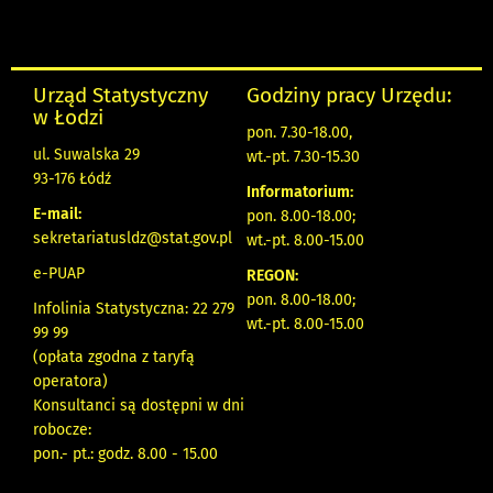
Urząd Statystyczny
Godziny pracy Urzędu:
w Łodzi
pon. 7.30-18.00,
ul. Suwalska 29
wt.-pt. 7.30-15.30
93-176 Łódź
Informatorium:
E-mail:
pon. 8.00-18.00;
sekretariatusldz@stat.gov.pl
wt.-pt. 8.00-15.00
e-PUAP
REGON:
pon. 8.00-18.00;
Infolinia Statystyczna: 22 279
wt.-pt. 8.00-15.00
99 99
(opłata zgodna z taryfą
operatora)
Konsultanci są dostępni w dni
robocze:
pon.- pt.: godz. 8.00 - 15.00