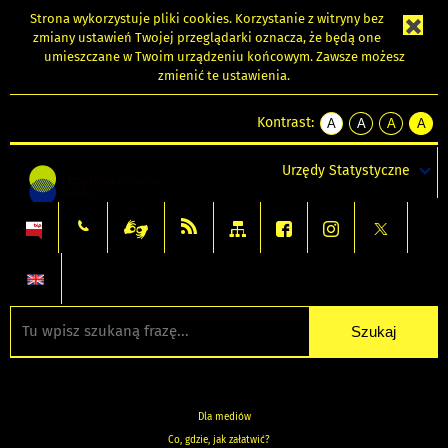
Strona wykorzystuje
pliki cookies
. Korzystanie z witryny bez
zmiany ustawień Twojej przeglądarki oznacza, że będą one
umieszczane w Twoim urządzeniu końcowym. Zawsze możesz
zmienić te ustawienia.
Kontrast:
A
A
A
A
kontrast
kontrast
kontrast
kontra
domyślny
biały
żółty
czarny
Urzędy Statystyczne
tekst
tekst
tekst
na
na
na
czarnym
czarnym
żółtym
Dla mediów
Co, gdzie, jak załatwić?