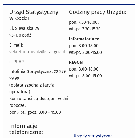
Urząd Statystyczny
Godziny pracy Urzędu:
w Łodzi
pon. 7.30-18.00,
ul. Suwalska 29
wt.-pt. 7.30-15.30
93-176 Łódź
Informatorium:
E-mail:
pon. 8.00-18.00;
sekretariatusldz@stat.gov.pl
wt.-pt. 8.00-15.00
e-PUAP
REGON:
pon. 8.00-18.00;
Infolinia Statystyczna: 22 279
wt.-pt. 8.00-15.00
99 99
(opłata zgodna z taryfą
operatora)
Konsultanci są dostępni w dni
robocze:
pon.- pt.: godz. 8.00 - 15.00
Informacje
telefoniczne:
Urzędy statystyczne