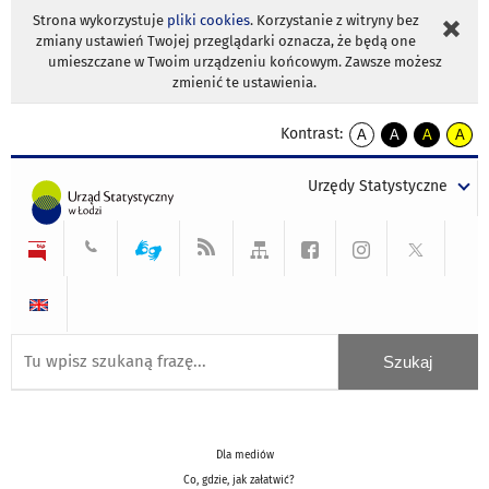
Strona wykorzystuje
pliki cookies
. Korzystanie z witryny bez
zmiany ustawień Twojej przeglądarki oznacza, że będą one
umieszczane w Twoim urządzeniu końcowym. Zawsze możesz
zmienić te ustawienia.
Kontrast:
A
A
A
A
kontrast
kontrast
kontrast
kontra
domyślny
biały
żółty
czarny
Urzędy Statystyczne
tekst
tekst
tekst
na
na
na
czarnym
czarnym
żółtym
Dla mediów
Co, gdzie, jak załatwić?