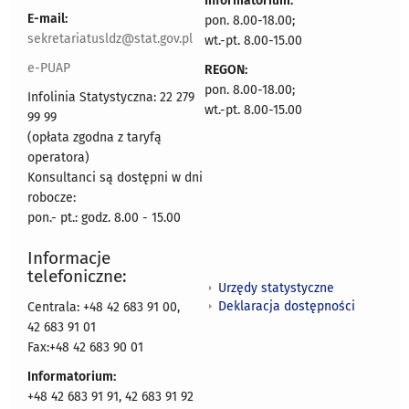
Informatorium:
E-mail:
pon. 8.00-18.00;
sekretariatusldz@stat.gov.pl
wt.-pt. 8.00-15.00
e-PUAP
REGON:
pon. 8.00-18.00;
Infolinia Statystyczna: 22 279
wt.-pt. 8.00-15.00
99 99
(opłata zgodna z taryfą
operatora)
Konsultanci są dostępni w dni
robocze:
pon.- pt.: godz. 8.00 - 15.00
Informacje
telefoniczne:
Urzędy statystyczne
Deklaracja dostępności
Centrala: +48 42 683 91 00,
42 683 91 01
Fax:+48 42 683 90 01
Informatorium:
+48 42 683 91 91, 42 683 91 92