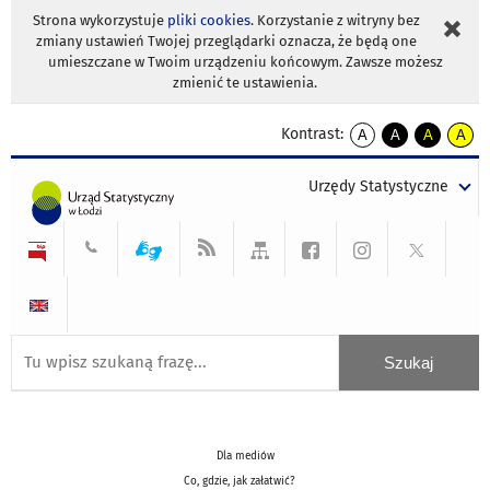
Strona wykorzystuje
pliki cookies
. Korzystanie z witryny bez
zmiany ustawień Twojej przeglądarki oznacza, że będą one
umieszczane w Twoim urządzeniu końcowym. Zawsze możesz
zmienić te ustawienia.
Kontrast:
A
A
A
A
kontrast
kontrast
kontrast
kontra
domyślny
biały
żółty
czarny
Urzędy Statystyczne
tekst
tekst
tekst
na
na
na
czarnym
czarnym
żółtym
Dla mediów
Co, gdzie, jak załatwić?