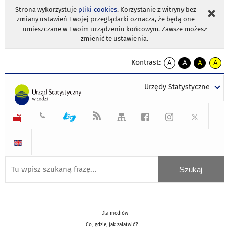
Strona wykorzystuje
pliki cookies
. Korzystanie z witryny bez
zmiany ustawień Twojej przeglądarki oznacza, że będą one
umieszczane w Twoim urządzeniu końcowym. Zawsze możesz
zmienić te ustawienia.
Kontrast:
A
A
A
A
kontrast
kontrast
kontrast
kontra
domyślny
biały
żółty
czarny
Urzędy Statystyczne
tekst
tekst
tekst
na
na
na
czarnym
czarnym
żółtym
Dla mediów
Co, gdzie, jak załatwić?