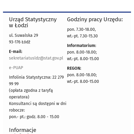
Urząd Statystyczny
Godziny pracy Urzędu:
w Łodzi
pon. 7.30-18.00,
ul. Suwalska 29
wt.-pt. 7.30-15.30
93-176 Łódź
Informatorium:
E-mail:
pon. 8.00-18.00;
sekretariatusldz@stat.gov.pl
wt.-pt. 8.00-15.00
e-PUAP
REGON:
pon. 8.00-18.00;
Infolinia Statystyczna: 22 279
wt.-pt. 8.00-15.00
99 99
(opłata zgodna z taryfą
operatora)
Konsultanci są dostępni w dni
robocze:
pon.- pt.: godz. 8.00 - 15.00
Informacje