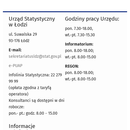
Urząd Statystyczny
Godziny pracy Urzędu:
w Łodzi
pon. 7.30-18.00,
ul. Suwalska 29
wt.-pt. 7.30-15.30
93-176 Łódź
Informatorium:
E-mail:
pon. 8.00-18.00;
sekretariatusldz@stat.gov.pl
wt.-pt. 8.00-15.00
e-PUAP
REGON:
pon. 8.00-18.00;
Infolinia Statystyczna: 22 279
wt.-pt. 8.00-15.00
99 99
(opłata zgodna z taryfą
operatora)
Konsultanci są dostępni w dni
robocze:
pon.- pt.: godz. 8.00 - 15.00
Informacje