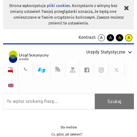
Strona wykorzystuje
pliki cookies
. Korzystanie z witryny bez
zmiany ustawień Twojej przeglądarki oznacza, że będą one
umieszczane w Twoim urządzeniu końcowym. Zawsze możesz
zmienić te ustawienia.
Kontrast:
A
A
A
A
kontrast
kontrast
kontrast
kontra
domyślny
biały
żółty
czarny
Urzędy Statystyczne
tekst
tekst
tekst
na
na
na
czarnym
czarnym
żółtym
Dla mediów
Co, gdzie, jak załatwić?