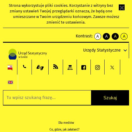
Strona wykorzystuje
pliki cookies
. Korzystanie z witryny bez
zmiany ustawień Twojej przeglądarki oznacza, że będą one
umieszczane w Twoim urządzeniu końcowym. Zawsze możesz
zmienić te ustawienia.
Kontrast:
A
A
A
A
kontrast
kontrast
kontrast
kontra
domyślny
biały
żółty
czarny
Urzędy Statystyczne
tekst
tekst
tekst
na
na
na
czarnym
czarnym
żółtym
Dla mediów
Co, gdzie, jak załatwić?