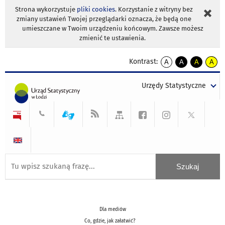
Strona wykorzystuje
pliki cookies
. Korzystanie z witryny bez
zmiany ustawień Twojej przeglądarki oznacza, że będą one
umieszczane w Twoim urządzeniu końcowym. Zawsze możesz
zmienić te ustawienia.
Kontrast:
A
A
A
A
kontrast
kontrast
kontrast
kontra
domyślny
biały
żółty
czarny
Urzędy Statystyczne
tekst
tekst
tekst
na
na
na
czarnym
czarnym
żółtym
Dla mediów
Co, gdzie, jak załatwić?