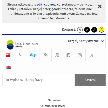
Strona wykorzystuje
pliki cookies
. Korzystanie z witryny bez
zmiany ustawień Twojej przeglądarki oznacza, że będą one
umieszczane w Twoim urządzeniu końcowym. Zawsze możesz
zmienić te ustawienia.
Kontrast:
A
A
A
A
kontrast
kontrast
kontrast
kontra
domyślny
biały
żółty
czarny
Urzędy Statystyczne
tekst
tekst
tekst
na
na
na
czarnym
czarnym
żółtym
Dla mediów
Co, gdzie, jak załatwić?