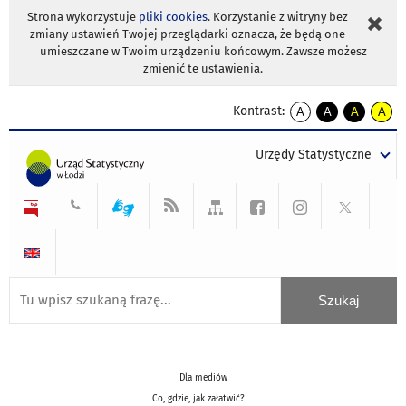
Strona wykorzystuje
pliki cookies
. Korzystanie z witryny bez
zmiany ustawień Twojej przeglądarki oznacza, że będą one
umieszczane w Twoim urządzeniu końcowym. Zawsze możesz
zmienić te ustawienia.
Kontrast:
A
A
A
A
kontrast
kontrast
kontrast
kontra
domyślny
biały
żółty
czarny
Urzędy Statystyczne
tekst
tekst
tekst
na
na
na
czarnym
czarnym
żółtym
Dla mediów
Co, gdzie, jak załatwić?