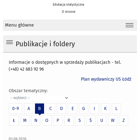
Edukacja statystyczna
O stronie
Menu główne
Publikacje i foldery
Informacje o dostępnych w sprzedaży publikacjach - tel.
(+48) 42 683 92 96
Plan wydawniczy US Łódź
Obszar tematyczny:
0-9
A
B
C
D
E
G
I
K
L
Ł
M
N
O
P
R
S
Ś
U
W
Z
01.06.2026