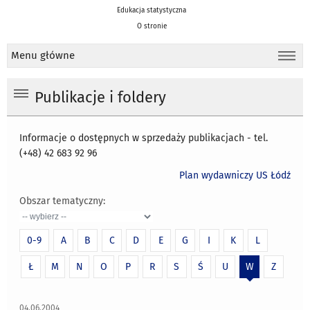
Edukacja statystyczna
O stronie
Menu główne
Publikacje i foldery
Informacje o dostępnych w sprzedaży publikacjach - tel.
(+48) 42 683 92 96
Plan wydawniczy US Łódź
Obszar tematyczny:
0-9
A
B
C
D
E
G
I
K
L
Ł
M
N
O
P
R
S
Ś
U
W
Z
04.06.2004