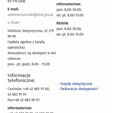
93-176 Łódź
Informatorium:
E-mail:
pon. 8.00-18.00;
sekretariatusldz@stat.gov.pl
wt.-pt. 8.00-15.00
e-PUAP
REGON:
pon. 8.00-18.00;
Infolinia Statystyczna: 22 279
wt.-pt. 8.00-15.00
99 99
(opłata zgodna z taryfą
operatora)
Konsultanci są dostępni w dni
robocze:
pon.- pt.: godz. 8.00 - 15.00
Informacje
telefoniczne:
Urzędy statystyczne
Deklaracja dostępności
Centrala: +48 42 683 91 00,
42 683 91 01
Fax:+48 42 683 90 01
Informatorium: