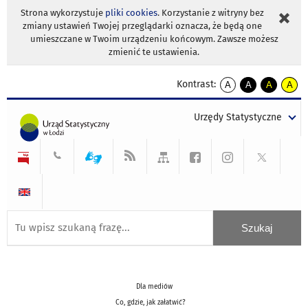
Strona wykorzystuje
pliki cookies
. Korzystanie z witryny bez
zmiany ustawień Twojej przeglądarki oznacza, że będą one
umieszczane w Twoim urządzeniu końcowym. Zawsze możesz
zmienić te ustawienia.
Kontrast:
A
A
A
A
kontrast
kontrast
kontrast
kontra
domyślny
biały
żółty
czarny
Urzędy Statystyczne
tekst
tekst
tekst
na
na
na
czarnym
czarnym
żółtym
Dla mediów
Co, gdzie, jak załatwić?