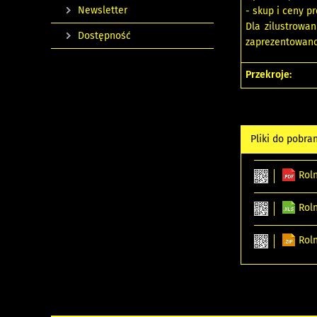
Newsletter
- skup i ceny p
Dla zilustrowan
Dostępność
zaprezentowano 
Przekroje:
Pliki do pobra
Rol
Rol
Rol