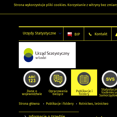
Strona wykorzystuje
pliki cookies
. Korzystanie z witryny bez zmi
Urzędy Statystyczne
Kontakt
BIP
Statystycz
Dane o
Opracowania
Publikacje i
Vademec
województwie
bieżące
foldery
Samorządo
Strona główna
Publikacje i foldery
Rolnictwo, leśnictwo
Informacje o Urzędzie