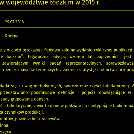
w województwie łódzkim w 2015 r.
29.07.2016
Roczna
zny w Łodzi przekazuje Państwu kolejne wydanie cyklicznej publikacji
e łódzkim”. Tegoroczna edycja, wzorem lat poprzednich, jest 
 zawierającym wyniki badań reprezentacyjnych, sprawozdawcz
en rzeczoznawców terenowych z zakresu statystyki rolnictwa przepr
łada się z uwag metodycznych, syntezy oraz części tabelarycznej.
przedstawiono podstawowe definicje i pojęcia obowiązujące w s
zasady grupowania danych.
ęści tabelarycznej zawarto dane w podziale na następujące bloki tema
ka czynników produkcji,
gruntów, powierzchnia zasiewów,
inna,
erzęca,