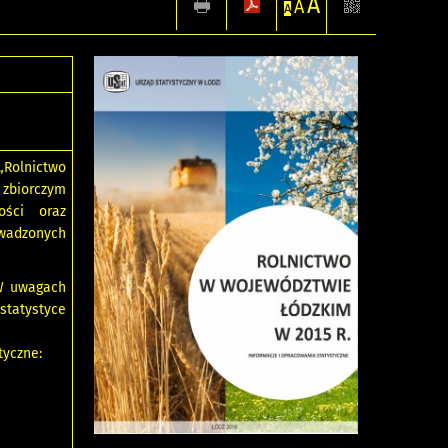
A
A
A
 „Rolnictwo
zbiorczym
ości oraz
owadzonych
 W uwagach
tatystyce
tyczne: