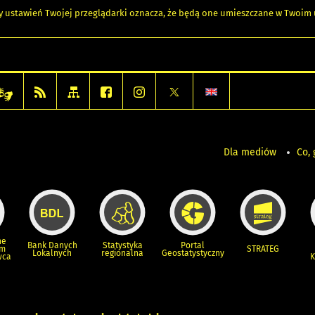
any ustawień Twojej przeglądarki oznacza, że będą one umieszczane w Twoi
Dla mediów
Co, 
ne
Bank Danych
Statystyka
Portal
um
STRATEG
Lokalnych
regionalna
Geostatystyczny
wca
K