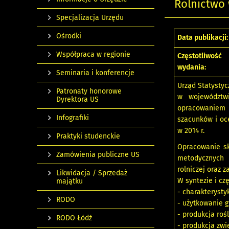
Rolnictwo 
Specjalizacja Urzędu
Ośrodki
Data publikacji:
Współpraca w regionie
Częstotliwość
wydania:
Seminaria i konferencje
Urząd Statystyc
Patronaty honorowe
w województwi
Dyrektora US
opracowaniem
Infografiki
szacunków i oc
w 2014 r.
Praktyki studenckie
Opracowanie sk
Zamówienia publiczne US
metodycznych 
rolniczej oraz 
Likwidacja / Sprzedaż
W syntezie i cz
majątku
- charakterysty
RODO
- użytkowanie 
- produkcja rośl
RODO Łódź
- produkcja zwi