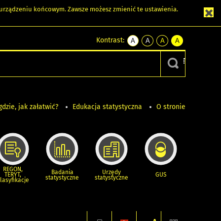
m urządzeniu końcowym. Zawsze możesz zmienić te ustawienia.
Kontrast:
A
A
A
A
kontrast
kontrast
kontrast
kontrast
domyślny
biały
żółty
czarny
tekst
tekst
tekst
na
na
na
czarnym
czarnym
żółtym
gdzie, jak załatwić?
Edukacja statystyczna
O stronie
REGON,
Badania
Urzędy
TERYT,
GUS
statystyczne
statystyczne
lasyfikacje