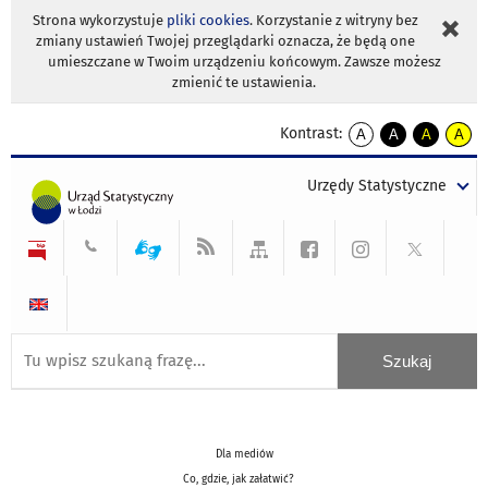
Strona wykorzystuje
pliki cookies
. Korzystanie z witryny bez
zmiany ustawień Twojej przeglądarki oznacza, że będą one
umieszczane w Twoim urządzeniu końcowym. Zawsze możesz
zmienić te ustawienia.
Kontrast:
A
A
A
A
kontrast
kontrast
kontrast
kontra
domyślny
biały
żółty
czarny
Urzędy Statystyczne
tekst
tekst
tekst
na
na
na
czarnym
czarnym
żółtym
Dla mediów
Co, gdzie, jak załatwić?