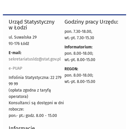
Urząd Statystyczny
Godziny pracy Urzędu:
w Łodzi
pon. 7.30-18.00,
ul. Suwalska 29
wt.-pt. 7.30-15.30
93-176 Łódź
Informatorium:
E-mail:
pon. 8.00-18.00;
sekretariatusldz@stat.gov.pl
wt.-pt. 8.00-15.00
e-PUAP
REGON:
pon. 8.00-18.00;
Infolinia Statystyczna: 22 279
wt.-pt. 8.00-15.00
99 99
(opłata zgodna z taryfą
operatora)
Konsultanci są dostępni w dni
robocze:
pon.- pt.: godz. 8.00 - 15.00
Informacje