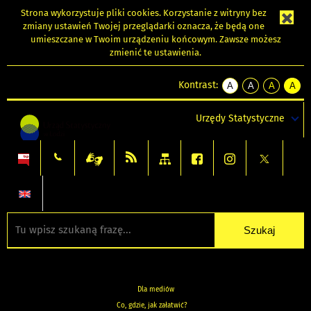
Strona wykorzystuje
pliki cookies
. Korzystanie z witryny bez
zmiany ustawień Twojej przeglądarki oznacza, że będą one
umieszczane w Twoim urządzeniu końcowym. Zawsze możesz
zmienić te ustawienia.
Kontrast:
A
A
A
A
kontrast
kontrast
kontrast
kontra
domyślny
biały
żółty
czarny
Urzędy Statystyczne
tekst
tekst
tekst
na
na
na
czarnym
czarnym
żółtym
Dla mediów
Co, gdzie, jak załatwić?