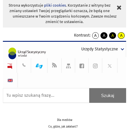
Strona wykorzystuje
pliki cookies
. Korzystanie z witryny bez
zmiany ustawień Twojej przeglądarki oznacza, że będą one
umieszczane w Twoim urządzeniu końcowym. Zawsze możesz
zmienić te ustawienia.
Kontrast:
A
A
A
A
kontrast
kontrast
kontrast
kontra
domyślny
biały
żółty
czarny
Urzędy Statystyczne
tekst
tekst
tekst
na
na
na
czarnym
czarnym
żółtym
Dla mediów
Co, gdzie, jak załatwić?