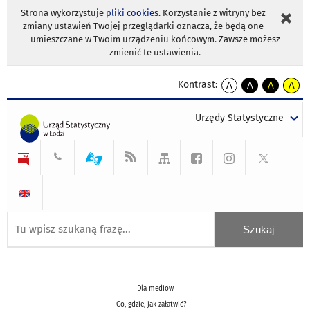
Strona wykorzystuje
pliki cookies
. Korzystanie z witryny bez
zmiany ustawień Twojej przeglądarki oznacza, że będą one
umieszczane w Twoim urządzeniu końcowym. Zawsze możesz
zmienić te ustawienia.
Kontrast:
A
A
A
A
kontrast
kontrast
kontrast
kontra
domyślny
biały
żółty
czarny
Urzędy Statystyczne
tekst
tekst
tekst
na
na
na
czarnym
czarnym
żółtym
Dla mediów
Co, gdzie, jak załatwić?