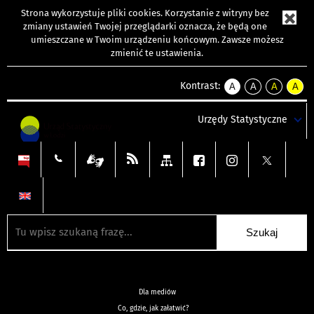
Strona wykorzystuje
pliki cookies
. Korzystanie z witryny bez
zmiany ustawień Twojej przeglądarki oznacza, że będą one
umieszczane w Twoim urządzeniu końcowym. Zawsze możesz
zmienić te ustawienia.
Kontrast:
A
A
A
A
kontrast
kontrast
kontrast
kontra
domyślny
biały
żółty
czarny
Urzędy Statystyczne
tekst
tekst
tekst
na
na
na
czarnym
czarnym
żółtym
Dla mediów
Co, gdzie, jak załatwić?