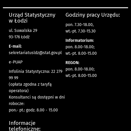
Urząd Statystyczny
Godziny pracy Urzędu:
w Łodzi
pon. 7.30-18.00,
ul. Suwalska 29
wt.-pt. 7.30-15.30
93-176 Łódź
Informatorium:
E-mail:
pon. 8.00-18.00;
sekretariatusldz@stat.gov.pl
wt.-pt. 8.00-15.00
e-PUAP
REGON:
pon. 8.00-18.00;
Infolinia Statystyczna: 22 279
wt.-pt. 8.00-15.00
99 99
(opłata zgodna z taryfą
operatora)
Konsultanci są dostępni w dni
robocze:
pon.- pt.: godz. 8.00 - 15.00
Informacje
telefoniczne: