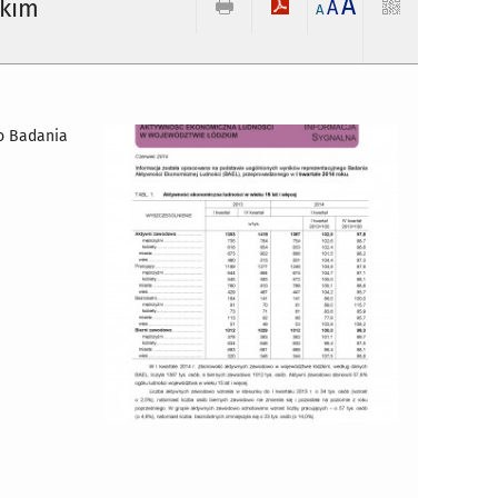
A
zkim
A
A
o Badania