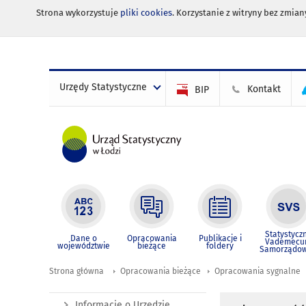
Strona wykorzystuje
pliki cookies
. Korzystanie z witryny bez zmi
Urzędy Statystyczne
Kontakt
BIP
Statystycz
Dane o
Opracowania
Publikacje i
Vademec
województwie
bieżące
foldery
Samorządo
Strona główna
Opracowania bieżące
Opracowania sygnalne
Informacje o Urzędzie