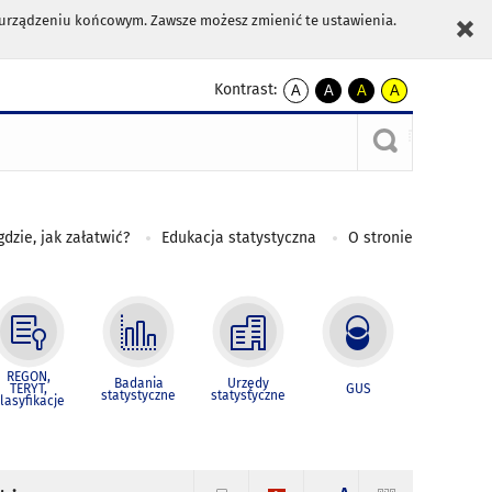
m urządzeniu końcowym. Zawsze możesz zmienić te ustawienia.
Kontrast:
A
A
A
A
kontrast
kontrast
kontrast
kontrast
domyślny
biały
żółty
czarny
tekst
tekst
tekst
na
na
na
czarnym
czarnym
żółtym
gdzie, jak załatwić?
Edukacja statystyczna
O stronie
REGON,
Badania
Urzędy
TERYT,
GUS
statystyczne
statystyczne
lasyfikacje