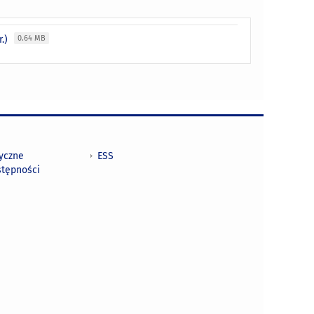
r.)
0.64 MB
tyczne
ESS
stępności