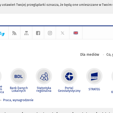
any ustawień Twojej przeglądarki oznacza, że będą one umieszczane w Twoi
Dla mediów
Co, 
ne
Bank Danych
Statystyka
Portal
um
STRATEG
Lokalnych
regionalna
Geostatystyczny
wca
K
Praca, wynagrodzenie