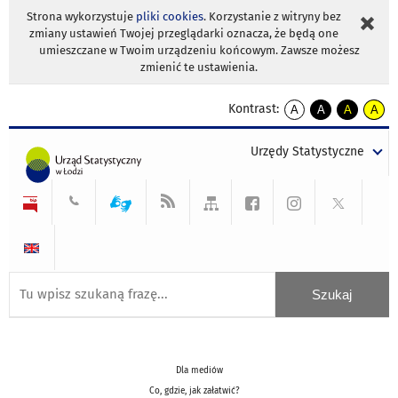
Strona wykorzystuje
pliki cookies
. Korzystanie z witryny bez
zmiany ustawień Twojej przeglądarki oznacza, że będą one
umieszczane w Twoim urządzeniu końcowym. Zawsze możesz
zmienić te ustawienia.
Kontrast:
A
A
A
A
kontrast
kontrast
kontrast
kontra
domyślny
biały
żółty
czarny
Urzędy Statystyczne
tekst
tekst
tekst
na
na
na
czarnym
czarnym
żółtym
Dla mediów
Co, gdzie, jak załatwić?