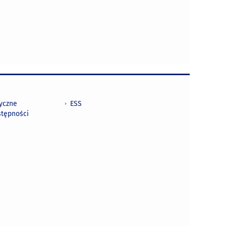
tyczne
ESS
stępności