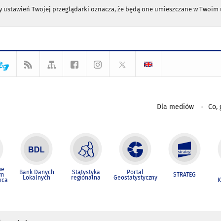
any ustawień Twojej przeglądarki oznacza, że będą one umieszczane w Twoi
Dla mediów
Co, 
ne
Bank Danych
Statystyka
Portal
um
STRATEG
Lokalnych
regionalna
Geostatystyczny
wca
K