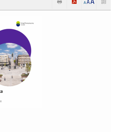
A
A
A