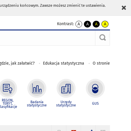
m urządzeniu końcowym. Zawsze możesz zmienić te ustawienia.
Kontrast:
A
A
A
A
kontrast
kontrast
kontrast
kontrast
domyślny
biały
żółty
czarny
tekst
tekst
tekst
na
na
na
czarnym
czarnym
żółtym
gdzie, jak załatwić?
Edukacja statystyczna
O stronie
REGON,
Badania
Urzędy
TERYT,
GUS
statystyczne
statystyczne
lasyfikacje