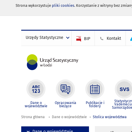
Strona wykorzystuje
pliki cookies
. Korzystanie z witryny bez zmi
Urzędy Statystyczne
Kontakt
BIP
Statystycz
Dane o
Opracowania
Publikacje i
Vademec
województwie
bieżące
foldery
Samorządo
Strona główna
Dane o województwie
Stolica województwa
Dane o województwie