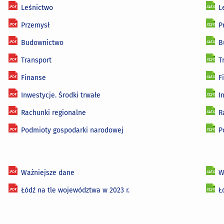
Leśnictwo
L
Przemysł
P
Budownictwo
B
Transport
T
Finanse
F
Inwestycje. Środki trwałe
I
Rachunki regionalne
R
Podmioty gospodarki narodowej
P
Ważniejsze dane
W
Łódź na tle województwa w 2023 r.
Ł