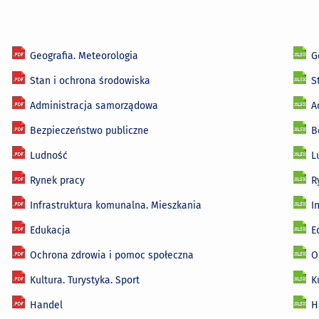
Geografia. Meteorologia
G
Stan i ochrona środowiska
S
Administracja samorządowa
A
Bezpieczeństwo publiczne
B
Ludność
L
Rynek pracy
R
Infrastruktura komunalna. Mieszkania
I
Edukacja
E
Ochrona zdrowia i pomoc społeczna
O
Kultura. Turystyka. Sport
K
Handel
H