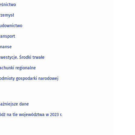
eśnictwo
rzemysł
udownictwo
ransport
inanse
nwestycje. Środki trwałe
achunki regionalne
odmioty gospodarki narodowej
ażniejsze dane
ódź na tle województwa w 2023 r.