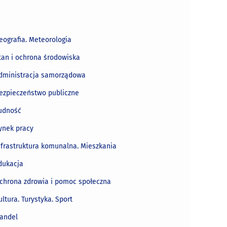
eografia. Meteorologia
tan i ochrona środowiska
dministracja samorządowa
ezpieczeństwo publiczne
udność
ynek pracy
nfrastruktura komunalna. Mieszkania
dukacja
chrona zdrowia i pomoc społeczna
ultura. Turystyka. Sport
andel