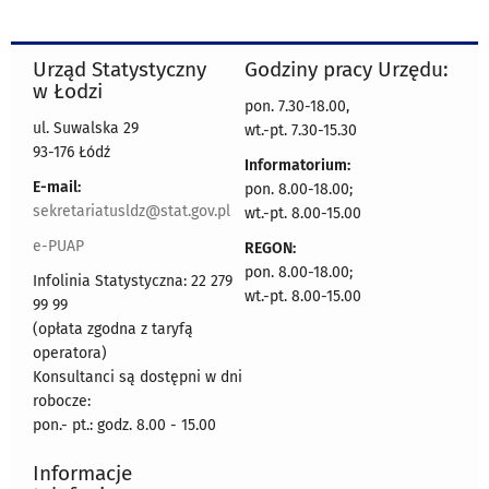
Urząd Statystyczny
Godziny pracy Urzędu:
w Łodzi
pon. 7.30-18.00,
ul. Suwalska 29
wt.-pt. 7.30-15.30
93-176 Łódź
Informatorium:
E-mail:
pon. 8.00-18.00;
sekretariatusldz@stat.gov.pl
wt.-pt. 8.00-15.00
e-PUAP
REGON:
pon. 8.00-18.00;
Infolinia Statystyczna: 22 279
wt.-pt. 8.00-15.00
99 99
(opłata zgodna z taryfą
operatora)
Konsultanci są dostępni w dni
robocze:
pon.- pt.: godz. 8.00 - 15.00
Informacje