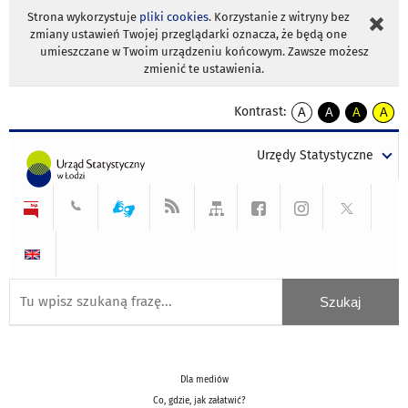
Strona wykorzystuje
pliki cookies
. Korzystanie z witryny bez
zmiany ustawień Twojej przeglądarki oznacza, że będą one
umieszczane w Twoim urządzeniu końcowym. Zawsze możesz
zmienić te ustawienia.
Kontrast:
A
A
A
A
kontrast
kontrast
kontrast
kontra
domyślny
biały
żółty
czarny
Urzędy Statystyczne
tekst
tekst
tekst
na
na
na
czarnym
czarnym
żółtym
Dla mediów
Co, gdzie, jak załatwić?