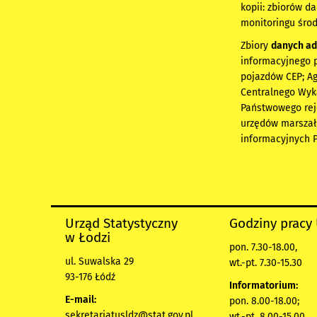
kopii: zbiorów d
monitoringu śro
Zbiory
danych ad
informacyjnego p
pojazdów CEP; Ag
Centralnego Wyka
Państwowego reje
urzędów marszał
informacyjnych 
Urząd Statystyczny
Godziny pracy
w Łodzi
pon. 7.30-18.00,
ul. Suwalska 29
wt.-pt. 7.30-15.30
93-176 Łódź
Informatorium:
E-mail:
pon. 8.00-18.00;
sekretariatusldz@stat.gov.pl
wt.-pt. 8.00-15.00