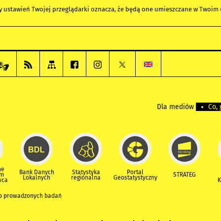
any ustawień Twojej przeglądarki oznacza, że będą one umieszczane w Twoi
Dla mediów
Co, 
ne
Bank Danych
Statystyka
Portal
um
STRATEG
Lokalnych
regionalna
Geostatystyczny
wca
K
do prowadzonych badań