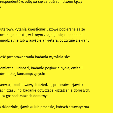
respondentów, odbywa się za pośrednictwem łączy
.
uterowy. Pytania kwestionariuszowe pobierane są ze
dowolnego punktu, w którym znajduje się respondent
odzielnie lub w asyście ankietera, odczytuje z ekranu
iwość przeprowadzania badania wyróżnia się:
omicznej ludności, badanie pogłowia bydła, owiec i
rów i usług konsumpcyjnych;
bserwacji podstawowych dziedzin, procesów i zjawisk
ch czasu, np. badanie dotyczące kształcenia dorosłych,
rgii w gospodarstwach domowy;
dziedzinie, zjawisku lub procesie, których statystyczna