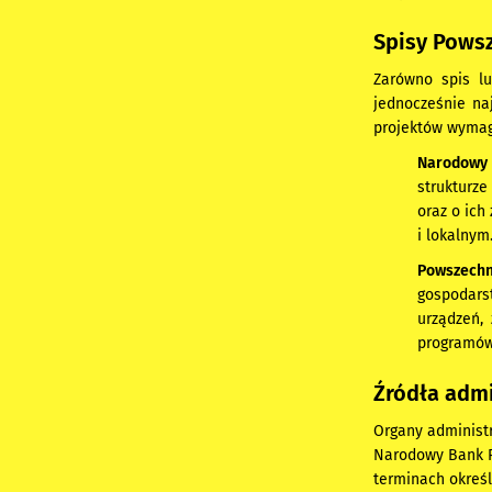
Spisy Pows
Zarówno spis lu
jednocześnie na
projektów wymaga
Narodowy
strukturz
oraz o ich
i lokalnym
Powszechn
gospodars
urządzeń,
programów 
Źródła admi
Organy administr
Narodowy Bank Po
terminach określ