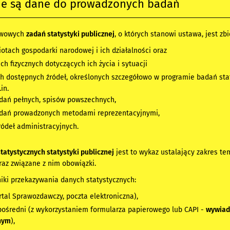
ane są dane do prowadzonych badań
awowych
zadań statystyki publicznej
, o których stanowi ustawa, jest z
iotach gospodarki narodowej i ich działalności oraz
ch fizycznych dotyczących ich życia i sytuacji
ch dostępnych źródeł, określonych szczegółowo w programie badań stat
in.
dań pełnych, spisów powszechnych,
adań prowadzonych metodami reprezentacyjnymi,
ródeł administracyjnych.
atystycznych statystyki publicznej
jest to wykaz ustalający zakres t
raz związane z nim obowiązki.
iki przekazywania danych statystycznych:
rtal Sprawozdawczy, poczta elektroniczna),
ośredni (z wykorzystaniem formularza papierowego lub CAPI -
wywiad
nym
),