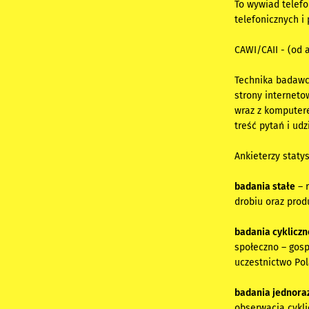
To wywiad telef
telefonicznych 
CAWI/CAII - (od 
Technika badawc
strony interneto
wraz z komputer
treść pytań i ud
Ankieterzy staty
badania stałe
– r
drobiu oraz prod
badania cyklicz
społeczno – gosp
uczestnictwo Pol
badania jednor
obserwacja cykli