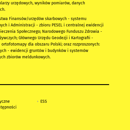
mularzy urzędowych, wyników pomiarów, danych
ch.
erstwa Finansów/urzędów skarbowych - systemu
 i Administracji - zbioru PESEL i centralnej ewidencji
ezpieczenia Społecznego; Narodowego Funduszu Zdrowia -
ywczych; Głównego Urzędu Geodezji i Kartografii -
i ortofotomapy dla obszaru Polski; oraz rozproszonych:
ych - ewidencji gruntów i budynków i systemów
nych zbiorów meldunkowych.
tyczne
ESS
stępności