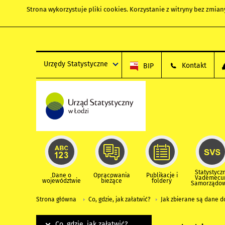
Strona wykorzystuje
pliki cookies
. Korzystanie z witryny bez zmi
Urzędy Statystyczne
Kontakt
BIP
Statystycz
Dane o
Opracowania
Publikacje i
Vademec
województwie
bieżące
foldery
Samorządo
Strona główna
Co, gdzie, jak załatwić?
Jak zbierane są dane 
Co, gdzie, jak załatwić?