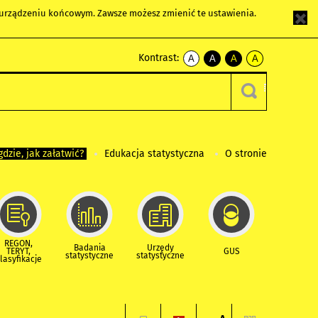
m urządzeniu końcowym. Zawsze możesz zmienić te ustawienia.
Kontrast:
A
A
A
A
kontrast
kontrast
kontrast
kontrast
domyślny
biały
żółty
czarny
tekst
tekst
tekst
na
na
na
czarnym
czarnym
żółtym
gdzie, jak załatwić?
Edukacja statystyczna
O stronie
REGON,
Badania
Urzędy
TERYT,
GUS
statystyczne
statystyczne
lasyfikacje