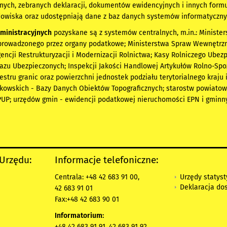
anych, zebranych deklaracji, dokumentów ewidencyjnych i innych for
dowiska oraz udostępniają dane z baz danych systemów informatyczny
ministracyjnych
pozyskane są z systemów centralnych, m.in.: Minist
rowadzonego przez organy podatkowe; Ministerstwa Spraw Wewnętrznych
encji Restrukturyzacji i Modernizacji Rolnictwa; Kasy Rolniczego Ub
zu Ubezpieczonych; Inspekcji Jakości Handlowej Artykułów Rolno-Spoż
stru granic oraz powierzchni jednostek podziału terytorialnego kraju 
kowskich - Bazy Danych Obiektów Topograficznych; starostw powiatow
PUP; urzędów gmin - ewidencji podatkowej nieruchomości EPN i gmin
 Urzędu:
Informacje telefoniczne:
Urzędy statys
Centrala: +48 42 683 91 00,
Deklaracja do
42 683 91 01
Fax:+48 42 683 90 01
Informatorium:
+48 42 683 91 91, 42 683 91 92