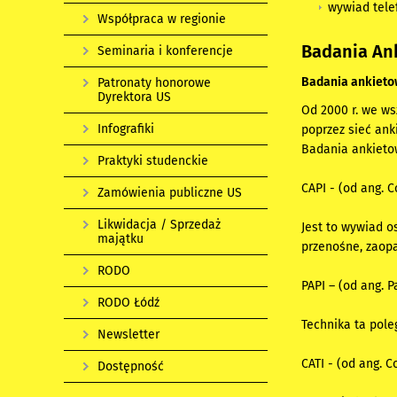
wywiad telef
Współpraca w regionie
Badania An
Seminaria i konferencje
Badania ankiet
Patronaty honorowe
Dyrektora US
Od 2000 r. we ws
Infografiki
poprzez sieć ank
Badania ankieto
Praktyki studenckie
CAPI - (od ang. 
Zamówienia publiczne US
Likwidacja / Sprzedaż
Jest to wywiad 
majątku
przenośne, zaop
RODO
PAPI – (od ang. P
RODO Łódź
Technika ta pol
Newsletter
CATI - (od ang. 
Dostępność