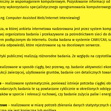
oniczny ze wspomaganiem komputerowym. Pozyskiwanie informacji od 
i przy wykorzystaniu specjalistycznego oprogramowania komputerowego
ang. Computer-Assisted Web/Internet Interviewing)
za, w której ankieta internetowa nadzorowana jest przez system komp
wej organizatora badania i przekazywane za pośrednictwem sieci do 
em podłączonym do Internetu. Osoba badana w systemie CAWI/CAII, sam
ziela odpowiedzi, które rejestrowane są na docelowym serwerze.
styki publicznej realizują różnorodne badania. Ze względu na częstotl
ealizowane w sposób ciągły, bez przerwy, np. badanie aktywności ekon
ukcji zwierzęcej, użytkowanie gruntów, badanie cen detalicznych towa
ne
– realizowane systematycznie, ponieważ istnieje potrzeba ciągłej o
odarczych; badania te są powtarzane cyklicznie w określonych odstępa
aków w sporcie i rekreacji ruchowej, czy badanie zużycia paliw i ene
azowe
– realizowane w miarę potrzeb zbierania danych statystycznych o 
czna nie jest konieczna lub możliwa.