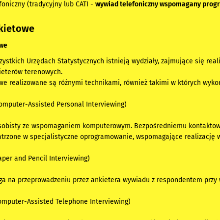
oniczny (tradycyjny lub CATI -
wywiad telefoniczny wspomagany pr
kietowe
owe
zystkich Urzędach Statystycznych istnieją wydziały, zajmujące się real
ieterów terenowych.
we realizowane są różnymi technikami, również takimi w których wyko
Computer-Assisted Personal Interviewing)
osobisty ze wspomaganiem komputerowym. Bezpośredniemu kontaktowi
atrzone w specjalistyczne oprogramowanie, wspomagające realizację 
aper and Pencil Interviewing)
ega na przeprowadzeniu przez ankietera wywiadu z respondentem przy 
Computer-Assisted Telephone Interviewing)