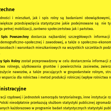
zechne
dności i mieszkań, jak i spis rolny są badaniami obowiązkowymi
jwiększe przedsięwzięcia statystyczne jakie podejmowane są nie tylk
 pełnej mobilizacji, zarówno społeczeństwa jak i państwa.
 Spis Powszechny
dostarcza najbardziej szczegółowych informacji o
e demograficzno–społecznej i zawodowej, a także o społeczno–ekono
 zasobach i warunkach mieszkaniowych na wszystkich szczeblach podzi
.
y Spis Rolny
został przeprowadzony w celu dostarczenia informacji z 
twa rolnego, użytkowania gruntów i powierzchnia zasiewów, zwierz
 zużycie nawozów, a także pracujących w gospodarstwie rolnym, str
wsparcia dla rolnictwa i metod produkcji rolniczej (wpływ rolnictwa 
nistracyjne
acji rządowej i jednostek samorządu terytorialnego, inne instytucje 
lski nieodpłatnie przekazują służbom statystyki publicznej zgromadz
anych każdorazowo w programie badań statystycznych statystyki publi