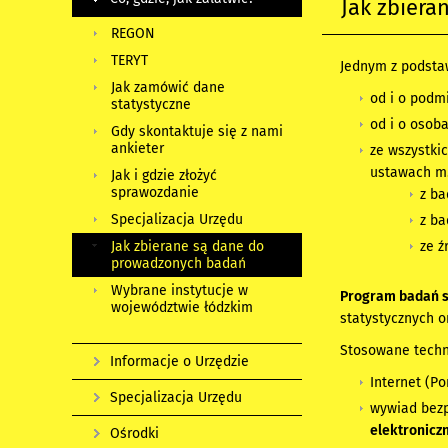
Jak zbier
REGON
TERYT
Jednym z podst
Jak zamówić dane
od i o podm
statystyczne
od i o osoba
Gdy skontaktuje się z nami
ankieter
ze wszystki
ustawach m.
Jak i gdzie złożyć
sprawozdanie
z ba
Specjalizacja Urzędu
z b
Jak zbierane są dane do
ze ź
prowadzonych badań
Wybrane instytucje w
Program badań st
województwie łódzkim
statystycznych o
Stosowane techn
Informacje o Urzędzie
Internet (Po
Specjalizacja Urzędu
wywiad bezp
elektronicz
Ośrodki