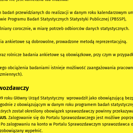
h badań przewidzianych do realizacji w danym roku kalendarzowym umi
awie
Programu Badań Statystycznych Statystyki Publicznej (PBSSP)
,
alniany corocznie, w miarę potrzeb odbiorców danych statystycznych.
ia ankietowe są dobrowolne, prowadzone metodą reprezentacyjną.
az rolnicze badania ankietowe są obowiązkowe, przy czym w przypadk
ego obciążenia badaniami istnieje możliwość zaangażowania pracowni
 zmiennych).
awozdawczy
009 roku Główny Urząd Statystyczny wprowadził jako obowiązującą bez
 Zgodnie z obowiązującym w danym roku programem badań statystyczny
których został określony obowiązek sprawozdawczy powinny przekazyw
GUS
. Zalogowanie się do Portalu Sprawozdawczego jest możliwe poprz
 Po zalogowaniu na konto w Portalu Sprawozdawczym sprawozdawca otr
 zobowiązany wypełnić.