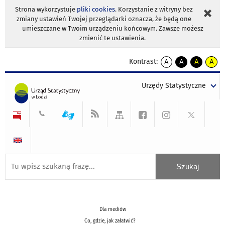
Strona wykorzystuje
pliki cookies
. Korzystanie z witryny bez
zmiany ustawień Twojej przeglądarki oznacza, że będą one
umieszczane w Twoim urządzeniu końcowym. Zawsze możesz
zmienić te ustawienia.
Kontrast:
A
A
A
A
kontrast
kontrast
kontrast
kontra
domyślny
biały
żółty
czarny
Urzędy Statystyczne
tekst
tekst
tekst
na
na
na
czarnym
czarnym
żółtym
Dla mediów
Co, gdzie, jak załatwić?