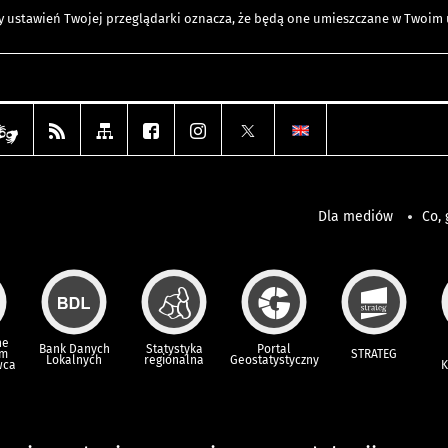
any ustawień Twojej przeglądarki oznacza, że będą one umieszczane w Twoi
Dla mediów
Co, 
ne
Bank Danych
Statystyka
Portal
um
STRATEG
Lokalnych
regionalna
Geostatystyczny
wca
K