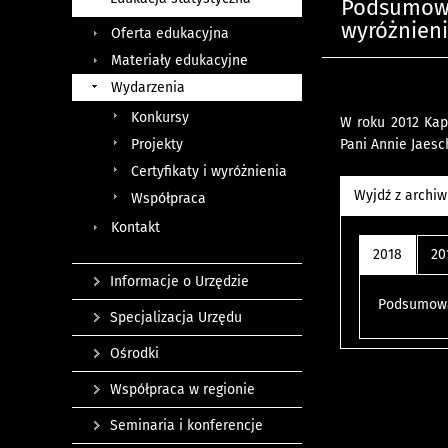
Podsumowa
wyróżnieni
Oferta edukacyjna
Materiały edukacyjne
Wydarzenia
Konkursy
W roku 2012 Kapi
Projekty
Pani Annie Jaesc
Certyfikaty i wyróżnienia
Wyjdź z archi
Współpraca
Kontakt
2018
20
Informacje o Urzędzie
Podsumowan
Specjalizacja Urzędu
Ośrodki
Współpraca w regionie
Seminaria i konferencje