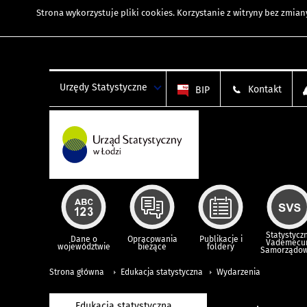
Strona wykorzystuje
pliki cookies
. Korzystanie z witryny bez zmi
Urzędy Statystyczne
Kontakt
BIP
Statystycz
Dane o
Opracowania
Publikacje i
Vademec
województwie
bieżące
foldery
Samorządo
Strona główna
Edukacja statystyczna
Wydarzenia
Edukacja statystyczna