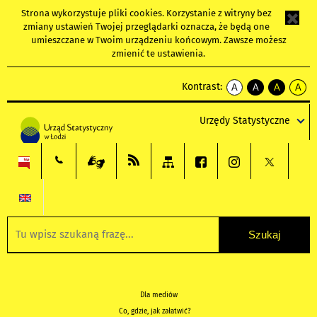
Strona wykorzystuje
pliki cookies
. Korzystanie z witryny bez
zmiany ustawień Twojej przeglądarki oznacza, że będą one
umieszczane w Twoim urządzeniu końcowym. Zawsze możesz
zmienić te ustawienia.
Kontrast:
A
A
A
A
kontrast
kontrast
kontrast
kontra
domyślny
biały
żółty
czarny
Urzędy Statystyczne
tekst
tekst
tekst
na
na
na
czarnym
czarnym
żółtym
Dla mediów
Co, gdzie, jak załatwić?