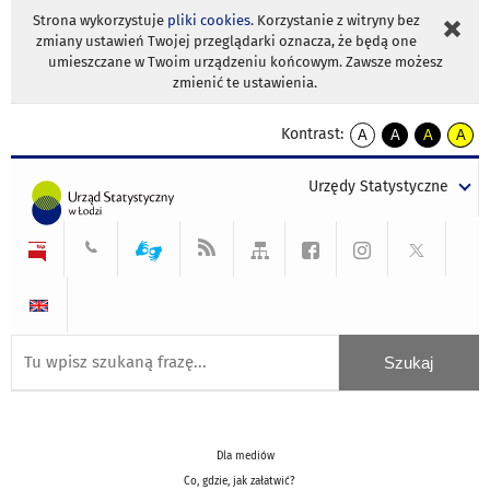
Strona wykorzystuje
pliki cookies
. Korzystanie z witryny bez
zmiany ustawień Twojej przeglądarki oznacza, że będą one
umieszczane w Twoim urządzeniu końcowym. Zawsze możesz
zmienić te ustawienia.
Kontrast:
A
A
A
A
kontrast
kontrast
kontrast
kontra
domyślny
biały
żółty
czarny
Urzędy Statystyczne
tekst
tekst
tekst
na
na
na
czarnym
czarnym
żółtym
Dla mediów
Co, gdzie, jak załatwić?