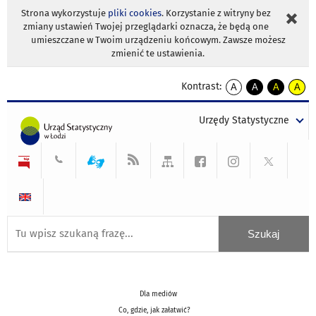
Strona wykorzystuje
pliki cookies
. Korzystanie z witryny bez
zmiany ustawień Twojej przeglądarki oznacza, że będą one
umieszczane w Twoim urządzeniu końcowym. Zawsze możesz
zmienić te ustawienia.
Kontrast:
A
A
A
A
kontrast
kontrast
kontrast
kontra
domyślny
biały
żółty
czarny
Urzędy Statystyczne
tekst
tekst
tekst
na
na
na
czarnym
czarnym
żółtym
Dla mediów
Co, gdzie, jak załatwić?