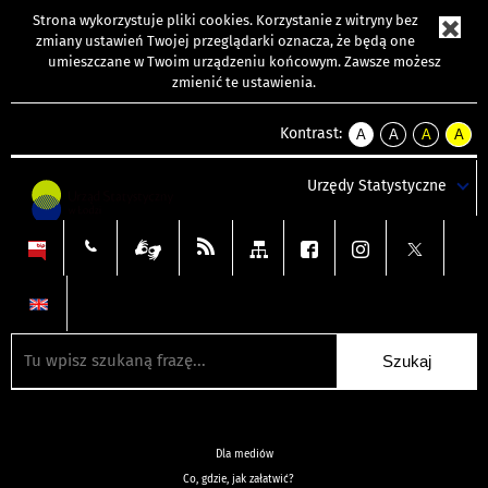
Strona wykorzystuje
pliki cookies
. Korzystanie z witryny bez
zmiany ustawień Twojej przeglądarki oznacza, że będą one
umieszczane w Twoim urządzeniu końcowym. Zawsze możesz
zmienić te ustawienia.
Kontrast:
A
A
A
A
kontrast
kontrast
kontrast
kontra
domyślny
biały
żółty
czarny
Urzędy Statystyczne
tekst
tekst
tekst
na
na
na
czarnym
czarnym
żółtym
Dla mediów
Co, gdzie, jak załatwić?