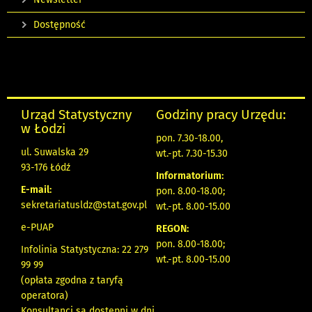
Dostępność
Urząd Statystyczny
Godziny pracy Urzędu:
w Łodzi
pon. 7.30-18.00,
ul. Suwalska 29
wt.-pt. 7.30-15.30
93-176 Łódź
Informatorium:
E-mail:
pon. 8.00-18.00;
sekretariatusldz@stat.gov.pl
wt.-pt. 8.00-15.00
e-PUAP
REGON:
pon. 8.00-18.00;
Infolinia Statystyczna: 22 279
wt.-pt. 8.00-15.00
99 99
(opłata zgodna z taryfą
operatora)
Konsultanci są dostępni w dni