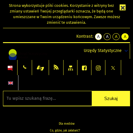
Strona wykorzystuje
pliki cookies
. Korzystanie z witryny bez
zmiany ustawień Twojej przeglądarki oznacza, że będą one
umieszczane w Twoim urządzeniu końcowym. Zawsze możesz
zmienić te ustawienia.
Kontrast:
A
A
A
A
kontrast
kontrast
kontrast
kontra
domyślny
biały
żółty
czarny
Urzędy Statystyczne
tekst
tekst
tekst
na
na
na
czarnym
czarnym
żółtym
Dla mediów
Co, gdzie, jak załatwić?