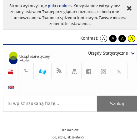
Strona wykorzystuje
pliki cookies
. Korzystanie z witryny bez
zmiany ustawień Twojej przeglądarki oznacza, że będą one
umieszczane w Twoim urządzeniu końcowym. Zawsze możesz
zmienić te ustawienia.
Kontrast:
A
A
A
A
kontrast
kontrast
kontrast
kontra
domyślny
biały
żółty
czarny
Urzędy Statystyczne
tekst
tekst
tekst
na
na
na
czarnym
czarnym
żółtym
Dla mediów
Co, gdzie, jak załatwić?