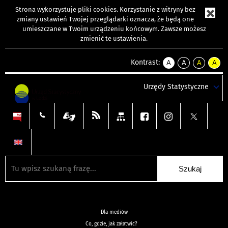
Strona wykorzystuje
pliki cookies
. Korzystanie z witryny bez
zmiany ustawień Twojej przeglądarki oznacza, że będą one
umieszczane w Twoim urządzeniu końcowym. Zawsze możesz
zmienić te ustawienia.
Kontrast:
A
A
A
A
kontrast
kontrast
kontrast
kontra
domyślny
biały
żółty
czarny
Urzędy Statystyczne
tekst
tekst
tekst
na
na
na
czarnym
czarnym
żółtym
Dla mediów
Co, gdzie, jak załatwić?