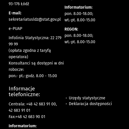
93-176 Łódź
Informatorium:
E-mail:
pon. 8.00-18.00;
sekretariatusldz@stat.gov.pl
wt.-pt. 8.00-15.00
e-PUAP
REGON:
pon. 8.00-18.00;
Infolinia Statystyczna: 22 279
wt.-pt. 8.00-15.00
99 99
(opłata zgodna z taryfą
operatora)
Konsultanci są dostępni w dni
robocze:
pon.- pt.: godz. 8.00 - 15.00
Informacje
telefoniczne:
Urzędy statystyczne
Deklaracja dostępności
Centrala: +48 42 683 91 00,
42 683 91 01
Fax:+48 42 683 90 01
Informatorium: