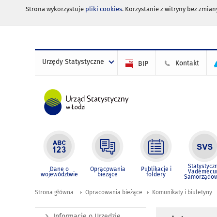
Strona wykorzystuje
pliki cookies
. Korzystanie z witryny bez zmi
Urzędy Statystyczne
Kontakt
BIP
Statystycz
Dane o
Opracowania
Publikacje i
Vademec
województwie
bieżące
foldery
Samorządo
Strona główna
Opracowania bieżące
Komunikaty i biuletyny
Informacje o Urzędzie