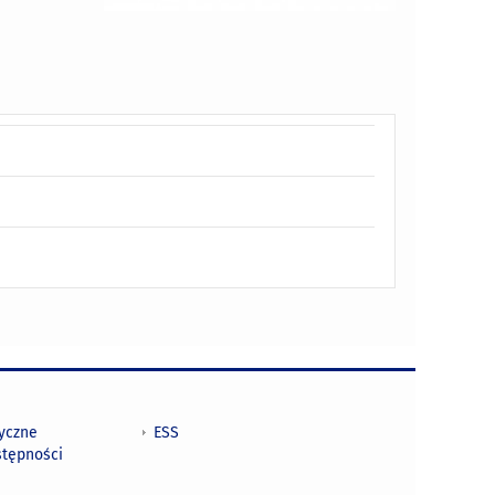
tyczne
ESS
stępności