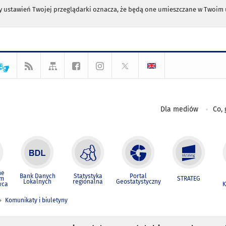
any ustawień Twojej przeglądarki oznacza, że będą one umieszczane w Twoi
Dla mediów
Co, 
ne
Bank Danych
Statystyka
Portal
um
STRATEG
Lokalnych
regionalna
Geostatystyczny
wca
K
Komunikaty i biuletyny