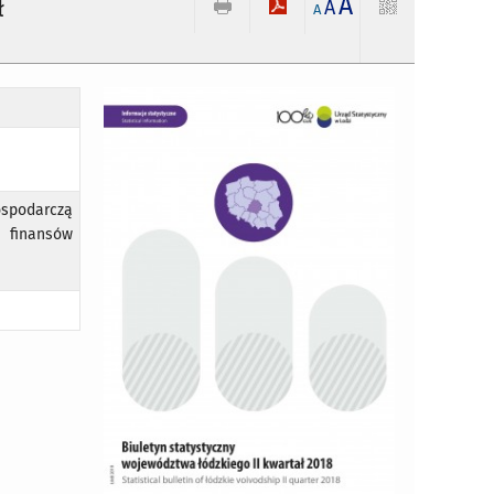
A
ł
A
A
ospodarczą
 finansów