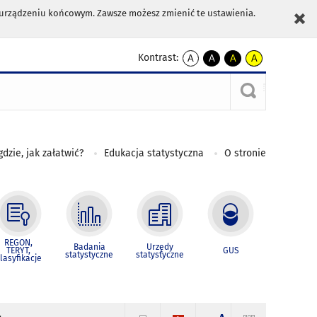
m urządzeniu końcowym. Zawsze możesz zmienić te ustawienia.
Kontrast:
A
A
A
A
kontrast
kontrast
kontrast
kontrast
domyślny
biały
żółty
czarny
tekst
tekst
tekst
na
na
na
czarnym
czarnym
żółtym
gdzie, jak załatwić?
Edukacja statystyczna
O stronie
REGON,
Badania
Urzędy
TERYT,
GUS
statystyczne
statystyczne
lasyfikacje