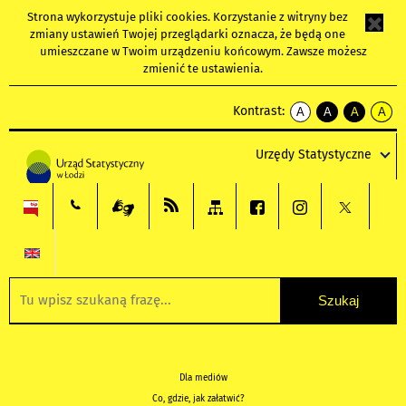
Strona wykorzystuje
pliki cookies
. Korzystanie z witryny bez
zmiany ustawień Twojej przeglądarki oznacza, że będą one
umieszczane w Twoim urządzeniu końcowym. Zawsze możesz
zmienić te ustawienia.
Kontrast:
A
A
A
A
kontrast
kontrast
kontrast
kontra
domyślny
biały
żółty
czarny
Urzędy Statystyczne
tekst
tekst
tekst
na
na
na
czarnym
czarnym
żółtym
Dla mediów
Co, gdzie, jak załatwić?