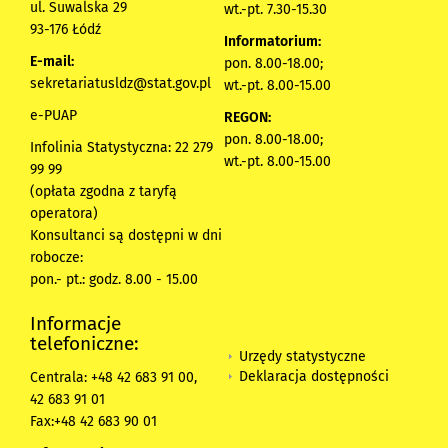
ul. Suwalska 29
wt.-pt. 7.30-15.30
93-176 Łódź
Informatorium:
E-mail:
pon. 8.00-18.00;
sekretariatusldz@stat.gov.pl
wt.-pt. 8.00-15.00
e-PUAP
REGON:
pon. 8.00-18.00;
Infolinia Statystyczna: 22 279
wt.-pt. 8.00-15.00
99 99
(opłata zgodna z taryfą
operatora)
Konsultanci są dostępni w dni
robocze:
pon.- pt.: godz. 8.00 - 15.00
Informacje
telefoniczne:
Urzędy statystyczne
Deklaracja dostępności
Centrala: +48 42 683 91 00,
42 683 91 01
Fax:+48 42 683 90 01