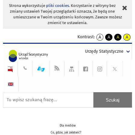
Strona wykorzystuje
pliki cookies
. Korzystanie z witryny bez
zmiany ustawień Twojej przeglądarki oznacza, że będą one
umieszczane w Twoim urządzeniu końcowym. Zawsze możesz
zmienić te ustawienia.
Kontrast:
A
A
A
A
kontrast
kontrast
kontrast
kontra
domyślny
biały
żółty
czarny
Urzędy Statystyczne
tekst
tekst
tekst
na
na
na
czarnym
czarnym
żółtym
Dla mediów
Co, gdzie, jak załatwić?