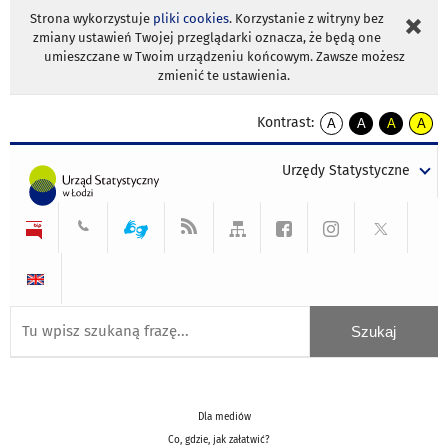
Strona wykorzystuje
pliki cookies
. Korzystanie z witryny bez
zmiany ustawień Twojej przeglądarki oznacza, że będą one
umieszczane w Twoim urządzeniu końcowym. Zawsze możesz
zmienić te ustawienia.
Kontrast:
A
A
A
A
kontrast
kontrast
kontrast
kontra
domyślny
biały
żółty
czarny
Urzędy Statystyczne
tekst
tekst
tekst
na
na
na
czarnym
czarnym
żółtym
Dla mediów
Co, gdzie, jak załatwić?