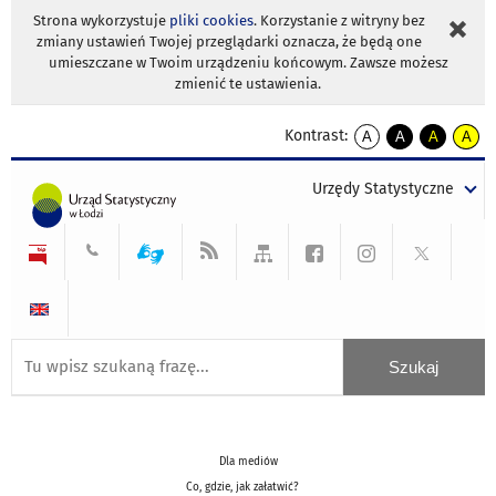
Strona wykorzystuje
pliki cookies
. Korzystanie z witryny bez
zmiany ustawień Twojej przeglądarki oznacza, że będą one
umieszczane w Twoim urządzeniu końcowym. Zawsze możesz
zmienić te ustawienia.
Kontrast:
A
A
A
A
kontrast
kontrast
kontrast
kontra
domyślny
biały
żółty
czarny
Urzędy Statystyczne
tekst
tekst
tekst
na
na
na
czarnym
czarnym
żółtym
Dla mediów
Co, gdzie, jak załatwić?