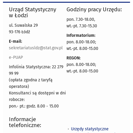
Urząd Statystyczny
Godziny pracy Urzędu:
w Łodzi
pon. 7.30-18.00,
ul. Suwalska 29
wt.-pt. 7.30-15.30
93-176 Łódź
Informatorium:
E-mail:
pon. 8.00-18.00;
sekretariatusldz@stat.gov.pl
wt.-pt. 8.00-15.00
e-PUAP
REGON:
pon. 8.00-18.00;
Infolinia Statystyczna: 22 279
wt.-pt. 8.00-15.00
99 99
(opłata zgodna z taryfą
operatora)
Konsultanci są dostępni w dni
robocze:
pon.- pt.: godz. 8.00 - 15.00
Informacje
telefoniczne:
Urzędy statystyczne