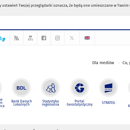
any ustawień Twojej przeglądarki oznacza, że będą one umieszczane w Twoi
Dla mediów
Co, 
ne
Bank Danych
Statystyka
Portal
um
STRATEG
Lokalnych
regionalna
Geostatystyczny
wca
K