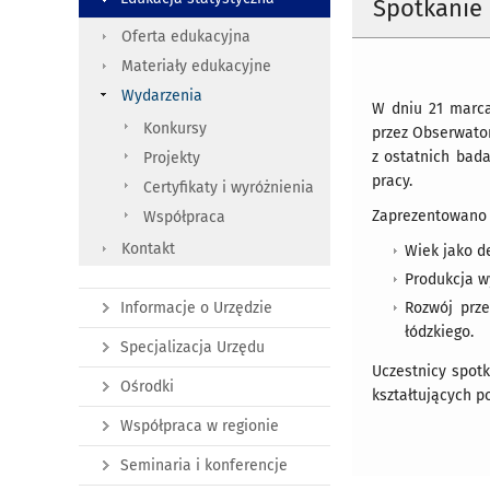
Spotkanie
Oferta edukacyjna
Materiały edukacyjne
Wydarzenia
W dniu 21 marca
Konkursy
przez Obserwato
z ostatnich bad
Projekty
pracy.
Certyfikaty i wyróżnienia
Zaprezentowano 
Współpraca
Kontakt
Wiek jako d
Produkcja w
Informacje o Urzędzie
Rozwój prze
łódzkiego.
Specjalizacja Urzędu
Uczestnicy spot
Ośrodki
kształtujących 
Współpraca w regionie
Seminaria i konferencje