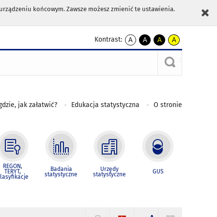
m urządzeniu końcowym. Zawsze możesz zmienić te ustawienia.
Kontrast:
A
A
A
A
kontrast
kontrast
kontrast
kontrast
domyślny
biały
żółty
czarny
tekst
tekst
tekst
na
na
na
czarnym
czarnym
żółtym
gdzie, jak załatwić?
Edukacja statystyczna
O stronie
REGON,
Badania
Urzędy
TERYT,
GUS
statystyczne
statystyczne
lasyfikacje