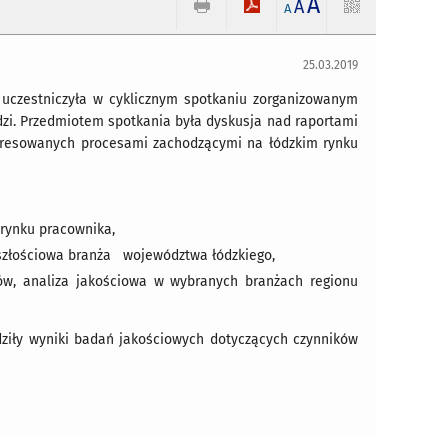
A
A
A
25.03.2019
 uczestniczyła w cyklicznym spotkaniu zorganizowanym
zi. Przedmiotem spotkania była dyskusja nad raportami
nteresowanych procesami zachodzącymi na łódzkim rynku
rynku pracownika,
szłościowa branża województwa łódzkiego,
ów, analiza jakościowa w wybranych branżach regionu
dziły wyniki badań jakościowych dotyczących czynników