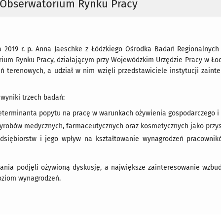
 Obserwatorium Rynku Pracy
 2019 r. p. Anna Jaeschke z Łódzkiego Ośrodka Badań Regionalnych
rium Rynku Pracy, działającym przy Wojewódzkim Urzędzie Pracy w Łod
ań terenowych, a udział w nim wzięli przedstawiciele instytucji zai
wyniki trzech badań:
eterminanta popytu na pracę w warunkach ożywienia gospodarczego i 
yrobów medycznych, farmaceutycznych oraz kosmetycznych jako przy
dsiębiorstw i jego wpływ na kształtowanie wynagrodzeń pracownik
kania podjęli ożywioną dyskusję, a największe zainteresowanie wzbu
poziom wynagrodzeń.