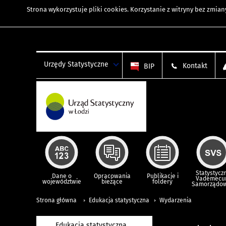
Strona wykorzystuje
pliki cookies
. Korzystanie z witryny bez zmi
Urzędy Statystyczne
Kontakt
BIP
Statystycz
Dane o
Opracowania
Publikacje i
Vademec
województwie
bieżące
foldery
Samorządo
Strona główna
Edukacja statystyczna
Wydarzenia
Edukacja statystyczna