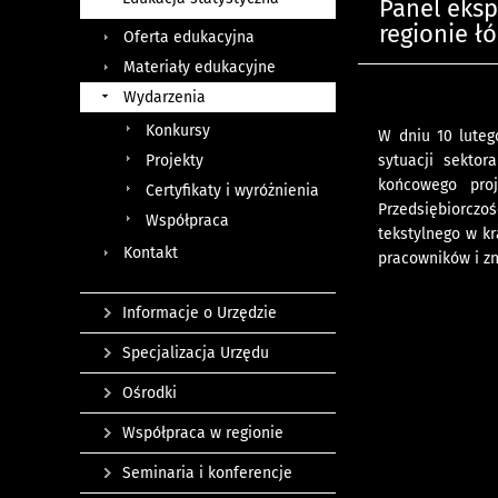
Panel eksp
regionie ł
Oferta edukacyjna
Materiały edukacyjne
Wydarzenia
Konkursy
W dniu 10 luteg
Projekty
sytuacji sektor
końcowego proj
Certyfikaty i wyróżnienia
Przedsiębiorczoś
Współpraca
tekstylnego w k
Kontakt
pracowników i zn
Informacje o Urzędzie
Specjalizacja Urzędu
Ośrodki
Współpraca w regionie
Seminaria i konferencje