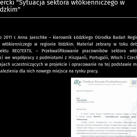
ercki "Sytuacja sektora włókienniczego w
ódzkim"
o 2011 r. Anna Jaeschke – kierownik Łódzkiego Ośrodka Badań Regi
a włókienniczego w regionie łódzkim. Materiał zebrany w toku de
ektu REQTEXTIL – Przekwalifikowanie pracowników sektora włók
ci we współpracy z podmiotami z Hiszpanii, Portugalii, Włoch i Czec
rajach uczestniczących w projekcie i opracowanie na tej podstawie 
alezienia dla nich nowego miejsca na rynku pracy.