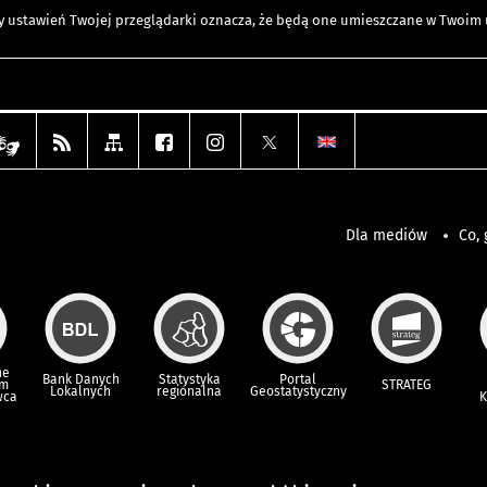
any ustawień Twojej przeglądarki oznacza, że będą one umieszczane w Twoi
Dla mediów
Co, 
ne
Bank Danych
Statystyka
Portal
um
STRATEG
Lokalnych
regionalna
Geostatystyczny
wca
K