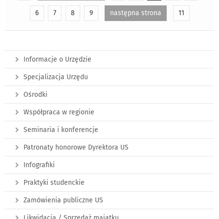
6
7
8
9
następna strona
11
Informacje o Urzędzie
Specjalizacja Urzędu
Ośrodki
Współpraca w regionie
Seminaria i konferencje
Patronaty honorowe Dyrektora US
Infografiki
Praktyki studenckie
Zamówienia publiczne US
Likwidacja / Sprzedaż majątku