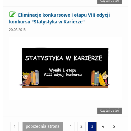
Czytaj dalej
Eliminacje konkursowe I etapu VIII edycji
konkursu "Statystyka w Karierze"
20.03.2018
Czytaj dalej
1
poprzednia strona
1
2
3
4
5