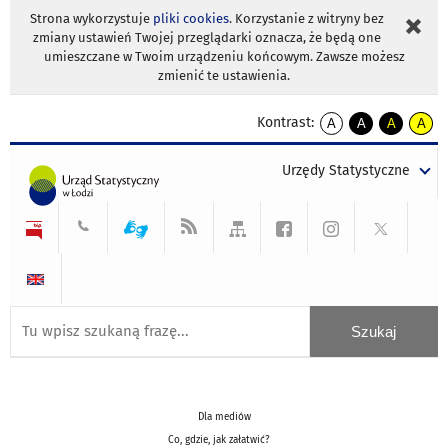
Strona wykorzystuje
pliki cookies
. Korzystanie z witryny bez
zmiany ustawień Twojej przeglądarki oznacza, że będą one
umieszczane w Twoim urządzeniu końcowym. Zawsze możesz
zmienić te ustawienia.
Kontrast:
A
A
A
A
kontrast
kontrast
kontrast
kontra
domyślny
biały
żółty
czarny
Urzędy Statystyczne
tekst
tekst
tekst
na
na
na
czarnym
czarnym
żółtym
Dla mediów
Co, gdzie, jak załatwić?