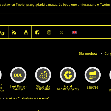
any ustawień Twojej przeglądarki oznacza, że będą one umieszczane w Twoi
Dla mediów
Co, 
ne
Bank Danych
Statystyka
Portal
um
STRATEG
Lokalnych
regionalna
Geostatystyczny
wca
K
y
Konkurs "Statystyka w Karierze"