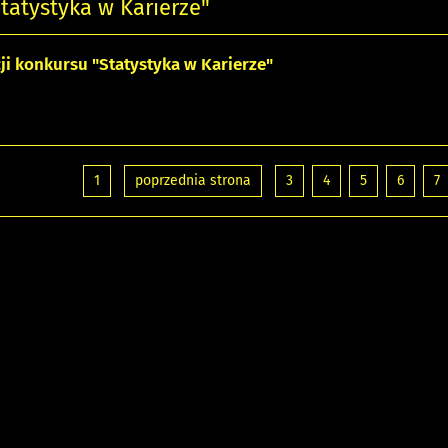
tatystyka w Karierze"
cji konkursu "Statystyka w Karierze"
1
poprzednia strona
3
4
5
6
7