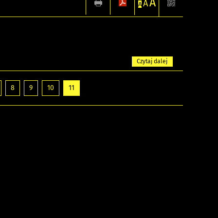
A
A
A
Czytaj dalej
8
9
10
11