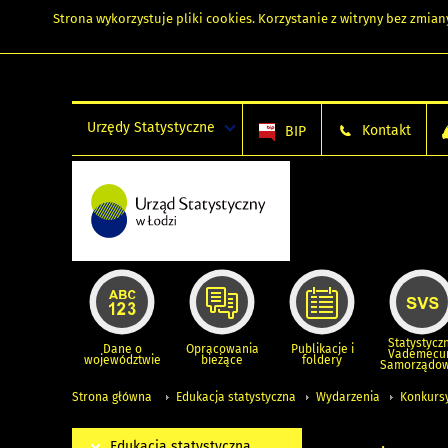
Strona wykorzystuje
pliki cookies
. Korzystanie z witryny bez zmi
Urzędy Statystyczne
Kontakt
BIP
Statystycz
Dane o
Opracowania
Publikacje i
Vademec
województwie
bieżące
foldery
Samorządo
Strona główna
Edukacja statystyczna
Wydarzenia
Konkurs
Edukacja statystyczna