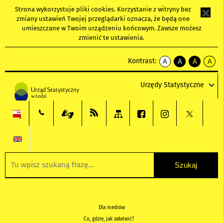
Strona wykorzystuje
pliki cookies
. Korzystanie z witryny bez
zmiany ustawień Twojej przeglądarki oznacza, że będą one
umieszczane w Twoim urządzeniu końcowym. Zawsze możesz
zmienić te ustawienia.
Kontrast:
A
A
A
A
kontrast
kontrast
kontrast
kontra
domyślny
biały
żółty
czarny
Urzędy Statystyczne
tekst
tekst
tekst
na
na
na
czarnym
czarnym
żółtym
Dla mediów
Co, gdzie, jak załatwić?