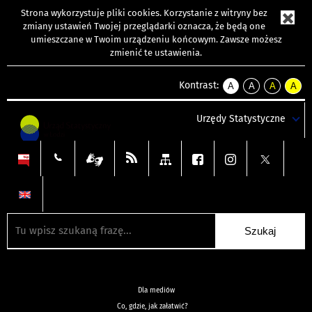
Strona wykorzystuje
pliki cookies
. Korzystanie z witryny bez
zmiany ustawień Twojej przeglądarki oznacza, że będą one
umieszczane w Twoim urządzeniu końcowym. Zawsze możesz
zmienić te ustawienia.
Kontrast:
A
A
A
A
kontrast
kontrast
kontrast
kontra
domyślny
biały
żółty
czarny
Urzędy Statystyczne
tekst
tekst
tekst
na
na
na
czarnym
czarnym
żółtym
Dla mediów
Co, gdzie, jak załatwić?