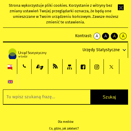
Strona wykorzystuje
pliki cookies
. Korzystanie z witryny bez
zmiany ustawień Twojej przeglądarki oznacza, że będą one
umieszczane w Twoim urządzeniu końcowym. Zawsze możesz
zmienić te ustawienia.
Kontrast:
A
A
A
A
kontrast
kontrast
kontrast
kontra
domyślny
biały
żółty
czarny
Urzędy Statystyczne
tekst
tekst
tekst
na
na
na
czarnym
czarnym
żółtym
Dla mediów
Co, gdzie, jak załatwić?