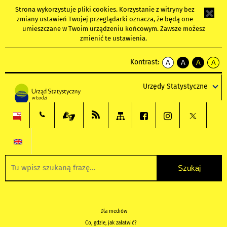
Strona wykorzystuje
pliki cookies
. Korzystanie z witryny bez
zmiany ustawień Twojej przeglądarki oznacza, że będą one
umieszczane w Twoim urządzeniu końcowym. Zawsze możesz
zmienić te ustawienia.
Kontrast:
A
A
A
A
kontrast
kontrast
kontrast
kontra
domyślny
biały
żółty
czarny
Urzędy Statystyczne
tekst
tekst
tekst
na
na
na
czarnym
czarnym
żółtym
Dla mediów
Co, gdzie, jak załatwić?