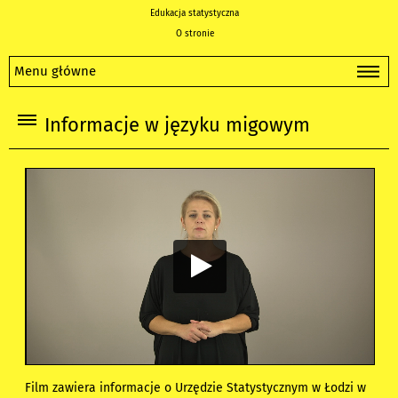
Edukacja statystyczna
O stronie
Menu główne
Informacje w języku migowym
Film zawiera informacje o Urzędzie Statystycznym w Łodzi w