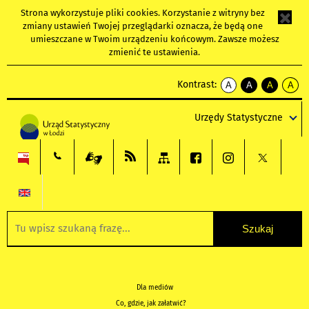
Strona wykorzystuje
pliki cookies
. Korzystanie z witryny bez
zmiany ustawień Twojej przeglądarki oznacza, że będą one
umieszczane w Twoim urządzeniu końcowym. Zawsze możesz
zmienić te ustawienia.
Kontrast:
A
A
A
A
kontrast
kontrast
kontrast
kontra
domyślny
biały
żółty
czarny
Urzędy Statystyczne
tekst
tekst
tekst
na
na
na
czarnym
czarnym
żółtym
Dla mediów
Co, gdzie, jak załatwić?