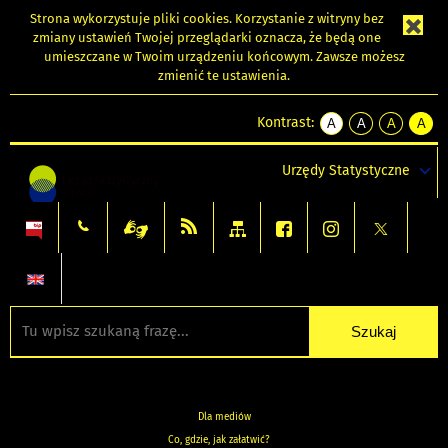
Strona wykorzystuje
pliki cookies
. Korzystanie z witryny bez
zmiany ustawień Twojej przeglądarki oznacza, że będą one
umieszczane w Twoim urządzeniu końcowym. Zawsze możesz
zmienić te ustawienia.
Kontrast:
A
A
A
A
kontrast
kontrast
kontrast
kontra
domyślny
biały
żółty
czarny
Urzędy Statystyczne
tekst
tekst
tekst
na
na
na
czarnym
czarnym
żółtym
Dla mediów
Co, gdzie, jak załatwić?