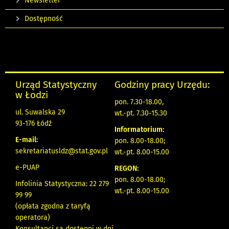
Newsletter
Dostępność
Urząd Statystyczny
Godziny pracy Urzędu:
w Łodzi
pon. 7.30-18.00,
ul. Suwalska 29
wt.-pt. 7.30-15.30
93-176 Łódź
Informatorium:
E-mail:
pon. 8.00-18.00;
sekretariatusldz@stat.gov.pl
wt.-pt. 8.00-15.00
e-PUAP
REGON:
pon. 8.00-18.00;
Infolinia Statystyczna: 22 279
wt.-pt. 8.00-15.00
99 99
(opłata zgodna z taryfą
operatora)
Konsultanci są dostępni w dni