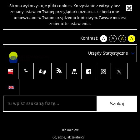
Strona wykorzystuje
pliki cookies
. Korzystanie z witryny bez
zmiany ustawień Twojej przeglądarki oznacza, że będą one
umieszczane w Twoim urządzeniu końcowym. Zawsze możesz
zmienić te ustawienia.
Kontrast:
A
A
A
A
kontrast
kontrast
kontrast
kontra
domyślny
biały
żółty
czarny
Urzędy Statystyczne
tekst
tekst
tekst
na
na
na
czarnym
czarnym
żółtym
Dla mediów
Co, gdzie, jak załatwić?