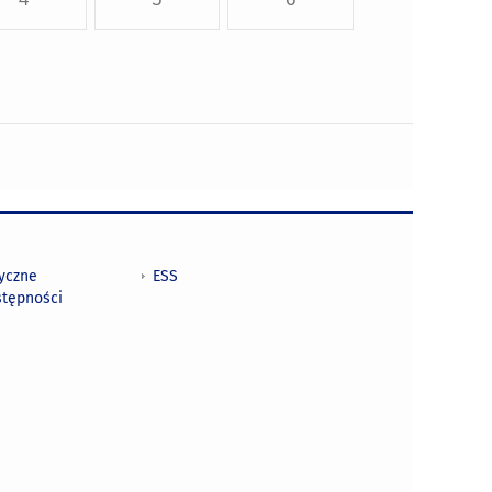
tyczne
ESS
stępności