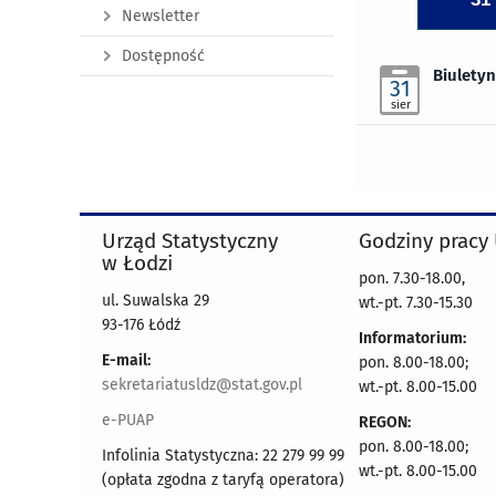
Newsletter
Dostępność
Biulety
31
sier
Urząd Statystyczny
Godziny pracy
w Łodzi
pon. 7.30-18.00,
ul. Suwalska 29
wt.-pt. 7.30-15.30
93-176 Łódź
Informatorium:
E-mail:
pon. 8.00-18.00;
sekretariatusldz@stat.gov.pl
wt.-pt. 8.00-15.00
e-PUAP
REGON:
pon. 8.00-18.00;
Infolinia Statystyczna: 22 279 99 99
wt.-pt. 8.00-15.00
(opłata zgodna z taryfą operatora)