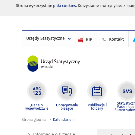
Strona wykorzystuje
pliki cookies
. Korzystanie z witryny bez zmi
Urzędy Statystyczne
Kontakt
BIP
Statystycz
Dane o
Opracowania
Publikacje i
Vademec
województwie
bieżące
foldery
Samorządo
Strona główna
Kalendarium
Informacje o Urzędzie