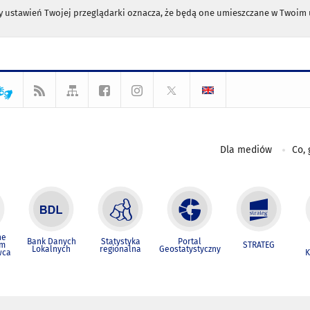
any ustawień Twojej przeglądarki oznacza, że będą one umieszczane w Twoi
Dla mediów
Co, 
ne
Bank Danych
Statystyka
Portal
um
STRATEG
Lokalnych
regionalna
Geostatystyczny
wca
K