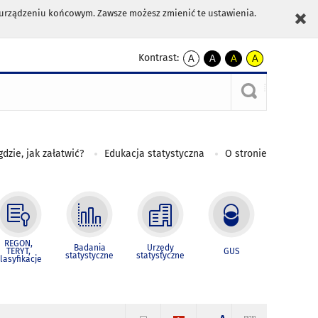
m urządzeniu końcowym. Zawsze możesz zmienić te ustawienia.
Kontrast:
A
A
A
A
kontrast
kontrast
kontrast
kontrast
domyślny
biały
żółty
czarny
tekst
tekst
tekst
na
na
na
czarnym
czarnym
żółtym
gdzie, jak załatwić?
Edukacja statystyczna
O stronie
REGON,
Badania
Urzędy
TERYT,
GUS
statystyczne
statystyczne
lasyfikacje