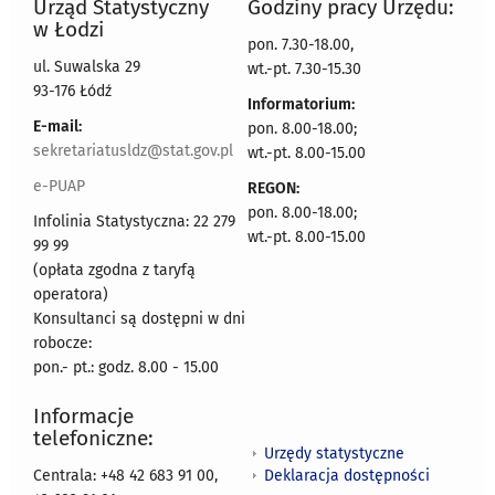
Urząd Statystyczny
Godziny pracy Urzędu:
w Łodzi
pon. 7.30-18.00,
ul. Suwalska 29
wt.-pt. 7.30-15.30
93-176 Łódź
Informatorium:
E-mail:
pon. 8.00-18.00;
sekretariatusldz@stat.gov.pl
wt.-pt. 8.00-15.00
e-PUAP
REGON:
pon. 8.00-18.00;
Infolinia Statystyczna: 22 279
wt.-pt. 8.00-15.00
99 99
(opłata zgodna z taryfą
operatora)
Konsultanci są dostępni w dni
robocze:
pon.- pt.: godz. 8.00 - 15.00
Informacje
telefoniczne:
Urzędy statystyczne
Deklaracja dostępności
Centrala: +48 42 683 91 00,