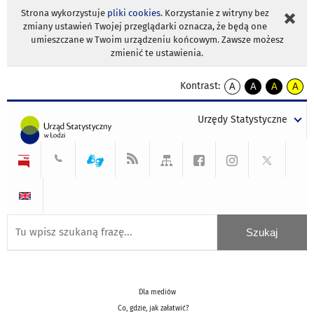
Strona wykorzystuje
pliki cookies
. Korzystanie z witryny bez
zmiany ustawień Twojej przeglądarki oznacza, że będą one
umieszczane w Twoim urządzeniu końcowym. Zawsze możesz
zmienić te ustawienia.
Kontrast:
A
A
A
A
kontrast
kontrast
kontrast
kontra
domyślny
biały
żółty
czarny
Urzędy Statystyczne
tekst
tekst
tekst
na
na
na
czarnym
czarnym
żółtym
Dla mediów
Co, gdzie, jak załatwić?